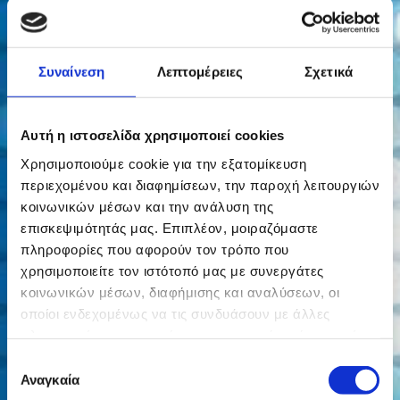
Εγκατάσταση Συστημάτων θυροτηλεοράσεων –
θυροτηλεφώνων
Έξυπνο σπίτι , Αυτοματισμοί
Συναίνεση
Λεπτομέρειες
Σχετικά
Δομημένη καλωδίωση
Αυτή η ιστοσελίδα χρησιμοποιεί cookies
Ηλεκτρολογικές εγκαταστάσεις επαγγελματικών
χώρων
Χρησιμοποιούμε cookie για την εξατομίκευση
περιεχομένου και διαφημίσεων, την παροχή λειτουργιών
Ηλεκτρολογικές εγκαταστάσεις
κοινωνικών μέσων και την ανάλυση της
επισκεψιμότητάς μας. Επιπλέον, μοιραζόμαστε
Ανακαίνιση καταστημάτων - επαγγελματικών χώρων
πληροφορίες που αφορούν τον τρόπο που
χρησιμοποιείτε τον ιστότοπό μας με συνεργάτες
Ηλεκτρολογικοί πίνακες: Εγκατάσταση – Αλλαγή –
Επιδιόρθωση βλάβης
κοινωνικών μέσων, διαφήμισης και αναλύσεων, οι
οποίοι ενδεχομένως να τις συνδυάσουν με άλλες
Έλεγχος Ηλεκτρολογικής Εγκατάστασης
πληροφορίες που τους έχετε παραχωρήσει ή τις οποίες
έχουν συλλέξει σε σχέση με την από μέρους σας χρήση
Επιλογή
Συντήρηση Ηλεκτρολογικής Εγκατάστασης
των υπηρεσιών τους.
Αναγκαία
συγκατάθεσης