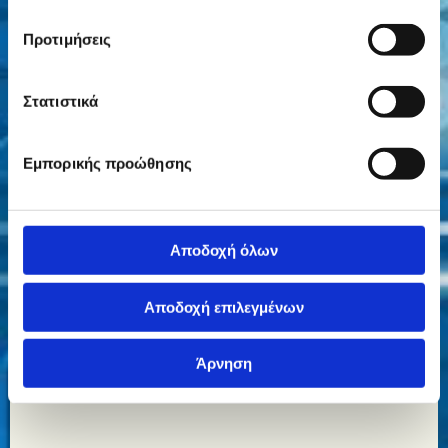
Εγκατάσταση Συστημάτων Πυρανίχνευσης και
Πυρασφάλειας
Προτιμήσεις
Εγκατάσταση Συστημάτων Συναγερμών
Στατιστικά
Εγκαταστάσεις Αυτοματισμών
Δομημένη καλωδίωση
Εμπορικής προώθησης
Ηλεκτρολογικές σωληνώσεις οικοδομών
Αποδοχή όλων
Θεμελιακή Γείωση
Αποδοχή επιλεγμένων
Έκδοση Νέων Πιστοποιητικών ΔΕΗ
Η ΔΕΗ απαιτεί πιστοποιητικό ή Υπεύθυνη Δήλωση
Άρνηση
Ηλεκτρολόγου στις παρακάτω περιπτώσεις: